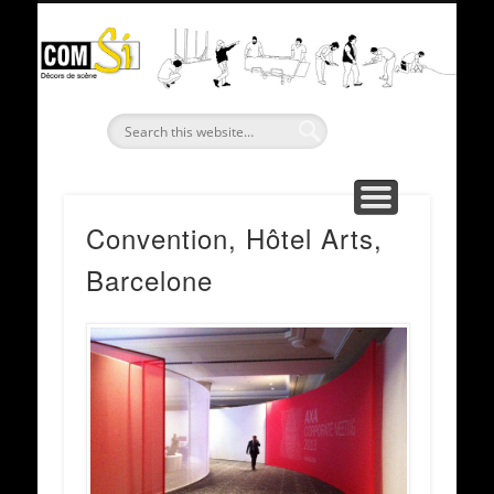
PRÉSENTATION
RÉALISATIONS
LOCATIONS
CONTACT
ACCUEIL
C
Convention, Hôtel Arts,
Barcelone